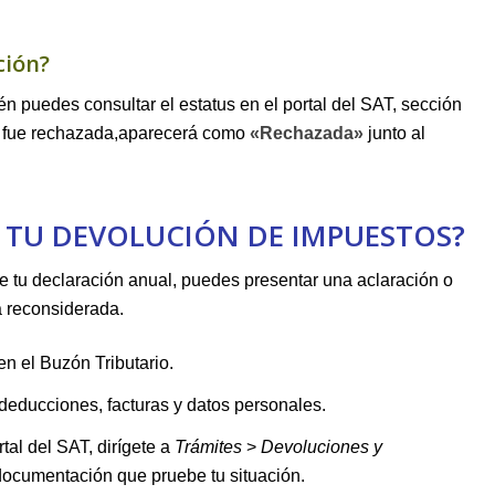
ción?
ién puedes consultar el estatus en el ‍portal del SAT, sección
ón fue rechazada,aparecerá como
«Rechazada»
junto al
A ⁣TU ⁣DEVOLUCIÓN DE IMPUESTOS?
 tu declaración anual, puedes presentar ‍una ‌aclaración o
ea reconsiderada.
 en ​el Buzón​ Tributario.
s ‌deducciones, facturas ‍y datos personales.
tal⁢ del ⁤SAT, dirígete a
Trámites
>⁤
Devoluciones y
a documentación que pruebe tu situación.