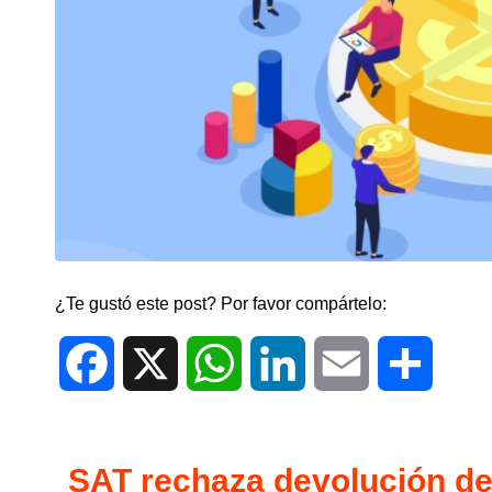
¿Te gustó este post? Por favor compártelo:
Facebook
X
WhatsApp
LinkedIn
Email
Compar
SAT⁣ rechaza​ devolución de