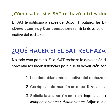
¿Cómo ⁤saber si ​el‌ SAT rechazó⁣ mi devolu
El⁤
SAT
te notificará a través del Buzón⁣ Tributario. Tamb
«Devoluciones y Compensaciones»
. Si la devoluci
motivo del rechazo.
¿QUÉ HACER SI ⁣EL SAT RECHAZ
No ‌todo está perdido. Si el
SAT
rechaza la devolución de
solventar las inconsistencias para que ⁢tu​ devolución s
Lee detenidamente el motivo del rechazo
⁤
Corrige la información errónea
:​ Revisa‍ tu
Solicita la aclaración en línea:
Ingresa al por
compensaciones
>
Aclaraciones
. Adjunta⁣ l