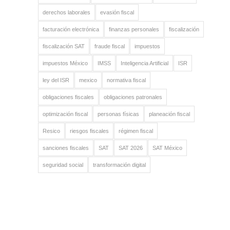
derechos laborales
evasión fiscal
facturación electrónica
finanzas personales
fiscalización
fiscalización SAT
fraude fiscal
impuestos
impuestos México
IMSS
Inteligencia Artificial
ISR
ley del ISR
mexico
normativa fiscal
obligaciones fiscales
obligaciones patronales
optimización fiscal
personas físicas
planeación fiscal
Resico
riesgos fiscales
régimen fiscal
sanciones fiscales
SAT
SAT 2026
SAT México
seguridad social
transformación digital