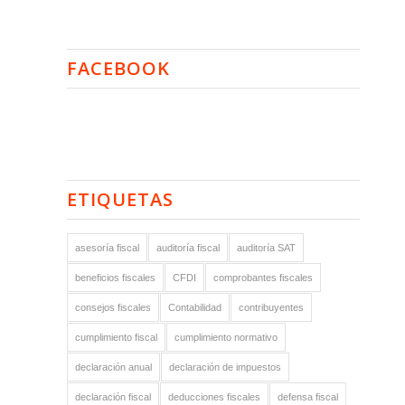
FACEBOOK
ETIQUETAS
asesoría fiscal
auditoría fiscal
auditoría SAT
beneficios fiscales
CFDI
comprobantes fiscales
consejos fiscales
Contabilidad
contribuyentes
cumplimiento fiscal
cumplimiento normativo
declaración anual
declaración de impuestos
declaración fiscal
deducciones fiscales
defensa fiscal