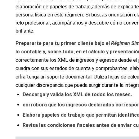
elaboración de papeles de ⁣trabajo,además‍ de explicarte
persona física en este ‍régimen.⁣ Si⁤ buscas orientación ⁣c
reto profesional, acompáñanos ​y descubre cómo ⁣convert
brillante.
Prepararte‍ para tu primer cliente ‍bajo el
Régimen Simp
lo contable y, sobre todo, en el cálculo y ‌presentaci
correctamente los XML de ingresos‌ y egresos desde el 
cuadra con ⁣sus estados ⁣de cuenta ‌y comprobantes. elab
cifra ‍tenga ​un soporte documental. Utiliza hojas‌ de cálcul
cualquier discrepancia que⁣ pueda surgir⁣ durante la integr
Descarga y valida los XML de todos los meses.
corrobora que los ingresos declarados correspon
Elabora ‌papeles de trabajo ⁣que ​permitan‌ identifi
Revisa las condiciones fiscales antes de enviar cu