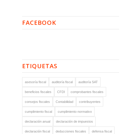
FACEBOOK
ETIQUETAS
asesoría fiscal
auditoría fiscal
auditoría SAT
beneficios fiscales
CFDI
comprobantes fiscales
consejos fiscales
Contabilidad
contribuyentes
cumplimiento fiscal
cumplimiento normativo
declaración anual
declaración de impuestos
declaración fiscal
deducciones fiscales
defensa fiscal