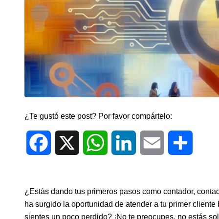
¿Te gustó este post? Por favor compártelo:
Facebook
X
WhatsApp
LinkedIn
Email
Compar
¿Estás dando tus primeros pasos como contador, contado
ha surgido la oportunidad de atender a tu primer client
sientes un poco‌ perdido? ¡No te preocupes, no estás⁣ so