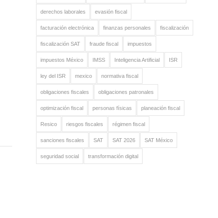
derechos laborales
evasión fiscal
facturación electrónica
finanzas personales
fiscalización
fiscalización SAT
fraude fiscal
impuestos
impuestos México
IMSS
Inteligencia Artificial
ISR
ley del ISR
mexico
normativa fiscal
obligaciones fiscales
obligaciones patronales
optimización fiscal
personas físicas
planeación fiscal
Resico
riesgos fiscales
régimen fiscal
sanciones fiscales
SAT
SAT 2026
SAT México
seguridad social
transformación digital